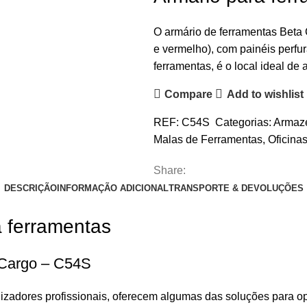
O armário de ferramentas Beta C
e vermelho), com painéis perfu
ferramentas, é o local ideal de
Compare
Add to wishlist
REF:
C54S
Categorias:
Armaz
Malas de Ferramentas
,
Oficina
Share:
DESCRIÇÃO
INFORMAÇÃO ADICIONAL
TRANSPORTE & DEVOLUÇÕES
a ferramentas
 Cargo – C54S
ilizadores profissionais, oferecem algumas das soluções para o