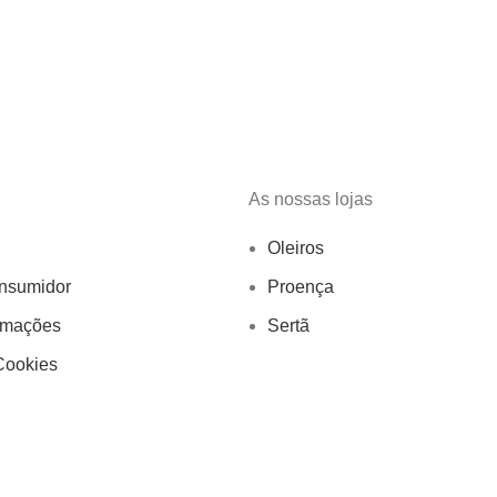
As nossas lojas
Oleiros
onsumidor
Proença
amações
Sertã
Cookies