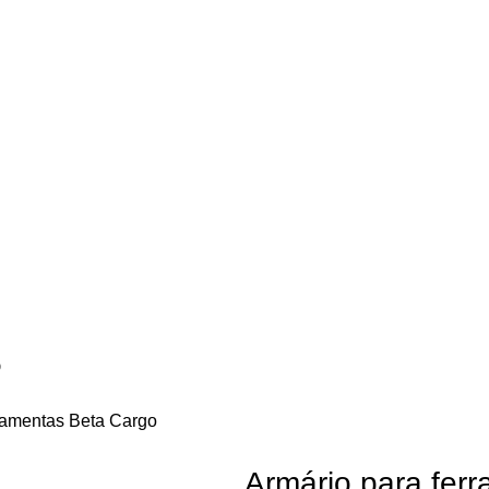
O
rramentas Beta Cargo
Armário para fer