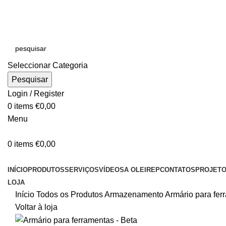
E-MAIL:
online@oleirep.pt
OFERTA DE PORTES - PORTUGAL CONTINENTAL!
Seleccionar Categoria
Pesquisar
Login / Register
0
items
€
0,00
Menu
0
items
€
0,00
CATEGORIAS
INÍCIO
PRODUTOS
SERVIÇOS
VÍDEOS
A OLEIREP
CONTATOS
PROJET
LOJA
Início
Todos os Produtos
Armazenamento
Armário para fe
Voltar à loja