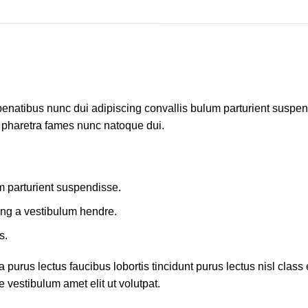
atibus nunc dui adipiscing convallis bulum parturient suspendis
t pharetra fames nunc natoque dui.
m parturient suspendisse.
ing a vestibulum hendre.
s.
 purus lectus faucibus lobortis tincidunt purus lectus nisl cla
 vestibulum amet elit ut volutpat.