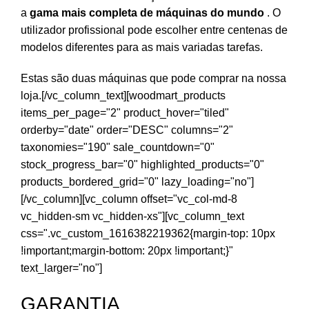
a
gama mais completa de máquinas do mundo
. O
utilizador profissional pode escolher entre centenas de
modelos diferentes para as mais variadas tarefas.
Estas são duas máquinas que pode comprar na nossa
loja.[/vc_column_text][woodmart_products
items_per_page="2" product_hover="tiled"
orderby="date" order="DESC" columns="2"
taxonomies="190" sale_countdown="0"
stock_progress_bar="0" highlighted_products="0"
products_bordered_grid="0" lazy_loading="no"]
[/vc_column][vc_column offset="vc_col-md-8
vc_hidden-sm vc_hidden-xs"][vc_column_text
css=".vc_custom_1616382219362{margin-top: 10px
!important;margin-bottom: 20px !important;}"
text_larger="no"]
GARANTIA