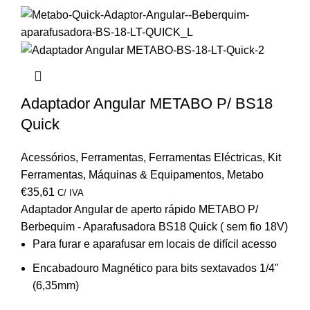
Adaptador Angular METABO P/ BS18
Quick
Acessórios
,
Ferramentas
,
Ferramentas Eléctricas
,
Kit
Ferramentas
,
Máquinas & Equipamentos
,
Metabo
€
35,61
C/ IVA
Adaptador Angular de aperto rápido METABO P/
Berbequim -
Aparafusadora BS18 Quick
( sem fio 18V)
Para furar e aparafusar em locais de difícil acesso
Encabadouro Magnético para bits sextavados 1/4"
(6,35mm)