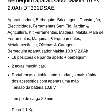
Berbequim aparafusador Makita 10.8V
2.0Ah DF331DSAE
Aparafusadora
,
Berbequim
,
Bricolagem
,
Construção
,
Electricidade
,
Ferramentas Sem Fio
,
Jardim &
Agricultura
,
Kit Ferramentas
,
Madeira
,
Makita
,
Mala de
Ferramentas
,
Máquinas & Equipamentos
,
Metalomecânica
,
Oficinas & Garagem
Berbequim aparafusador Makita 10.8 V 2.0Ah
18 posições de par de aperto + berbequim.
2 taxas mecânicas.
Portabrocas autoblocante, mudança mais rápida
dos acessórios com apenas uma mão
Tensão da bateria 10,8 V
Tempo de carga 30 min
Peso 1,1 Kg