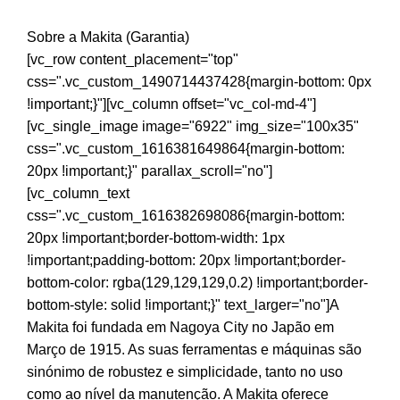
Sobre a Makita (Garantia)
[vc_row content_placement="top"
css=".vc_custom_1490714437428{margin-bottom: 0px
!important;}"][vc_column offset="vc_col-md-4"]
[vc_single_image image="6922" img_size="100x35"
css=".vc_custom_1616381649864{margin-bottom:
20px !important;}" parallax_scroll="no"]
[vc_column_text
css=".vc_custom_1616382698086{margin-bottom:
20px !important;border-bottom-width: 1px
!important;padding-bottom: 20px !important;border-
bottom-color: rgba(129,129,129,0.2) !important;border-
bottom-style: solid !important;}" text_larger="no"]A
Makita foi fundada em Nagoya City no Japão em
Março de 1915. As suas ferramentas e máquinas são
sinónimo de robustez e simplicidade, tanto no uso
como ao nível da manutenção. A Makita oferece