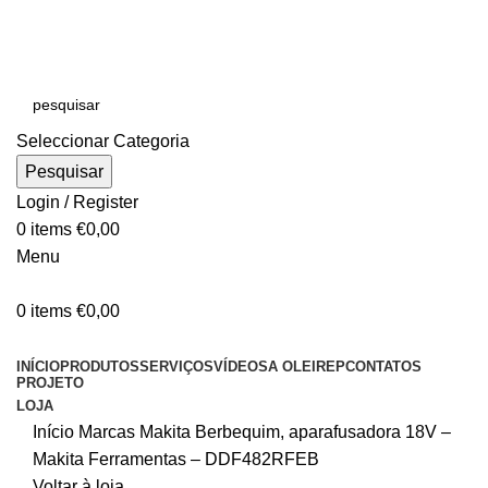
E-MAIL:
online@oleirep.pt
OFERTA DE PORTES - PORTUGAL CONTINENTAL!
Seleccionar Categoria
Pesquisar
Login / Register
0
items
€
0,00
Menu
0
items
€
0,00
CATEGORIAS
INÍCIO
PRODUTOS
SERVIÇOS
VÍDEOS
A OLEIREP
CONTATOS
PROJETO
LOJA
Início
Marcas
Makita
Berbequim, aparafusadora 18V –
Makita Ferramentas – DDF482RFEB
Voltar à loja