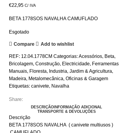
€
22,95
C/ IVA
BETA 1778SOS NAVALHA CAMUFLADO
Esgotado
Compare
Add to wishlist
REF:
12.04.1778CM
Categorias:
Acessórios
,
Beta
,
Bricolagem
,
Construção
,
Electricidade
,
Ferramentas
Manuais
,
Floresta
,
Industria
,
Jardim & Agricultura
,
Madeira
,
Metalomecânica
,
Oficinas & Garagem
Etiquetas:
canivete
,
Navalha
Share:
DESCRIÇÃO
INFORMAÇÃO ADICIONAL
TRANSPORTE & DEVOLUÇÕES
Descrição
BETA 1778SOS NAVALHA ( canivete multiusos )
CAMUFLADO