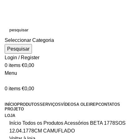
E-MAIL:
online@oleirep.pt
OFERTA DE PORTES - PORTUGAL CONTINENTAL!
Seleccionar Categoria
Pesquisar
Login / Register
0
items
€
0,00
Menu
0
items
€
0,00
CATEGORIAS
INÍCIO
PRODUTOS
SERVIÇOS
VÍDEOS
A OLEIREP
CONTATOS
PROJETO
LOJA
Início
Todos os Produtos
Acessórios
BETA 1778SOS
12.04.1778CM CAMUFLADO
Voltar à loja