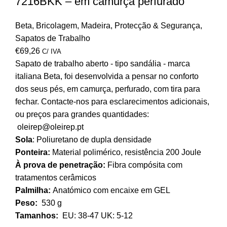
7216BKK – em camurça perfurado
Beta
,
Bricolagem
,
Madeira
,
Protecção & Segurança
,
Sapatos de Trabalho
€
69,26
C/ IVA
Sapato de trabalho aberto - tipo sandália - marca
italiana Beta, foi desenvolvida a pensar no conforto
dos seus pés, em camurça, perfurado, com tira para
fechar. Contacte-nos para esclarecimentos adicionais,
ou preços para grandes quantidades:
oleirep@oleirep.pt
Sola
: Poliuretano de dupla densidade
Ponteira:
Material polimérico, resistência 200 Joule
À prova de penetração:
Fibra compósita com
tratamentos cerâmicos
Palmilha:
Anatómico com encaixe em GEL
Peso:
530 g
Tamanhos:
EU: 38-47 UK: 5-12