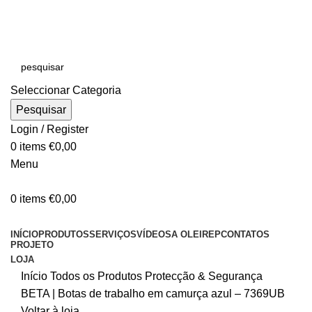
E-MAIL:
online@oleirep.pt
OFERTA DE PORTES - PORTUGAL CONTINENTAL!
Seleccionar Categoria
Pesquisar
Login / Register
0
items
€
0,00
Menu
0
items
€
0,00
CATEGORIAS
INÍCIO
PRODUTOS
SERVIÇOS
VÍDEOS
A OLEIREP
CONTATOS
PROJETO
LOJA
Início
Todos os Produtos
Protecção & Segurança
BETA | Botas de trabalho em camurça azul – 7369UB
Voltar à loja