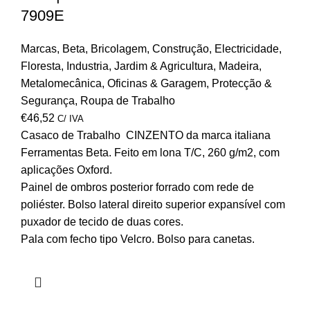
7909E
Marcas
,
Beta
,
Bricolagem
,
Construção
,
Electricidade
,
Floresta
,
Industria
,
Jardim & Agricultura
,
Madeira
,
Metalomecânica
,
Oficinas & Garagem
,
Protecção &
Segurança
,
Roupa de Trabalho
€
46,52
C/ IVA
Casaco de Trabalho CINZENTO da marca italiana
Ferramentas Beta. Feito em lona T/C, 260 g/m2, com
aplicações Oxford.
Painel de ombros posterior forrado com rede de
poliéster. Bolso lateral direito superior expansível com
puxador de tecido de duas cores.
Pala com fecho tipo Velcro. Bolso para canetas.