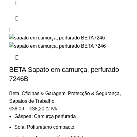
!!
BETA Sapato em camurça, perfurado
7246B
Beta
,
Oficinas & Garagem
,
Protecção & Segurança
,
Sapatos de Trabalho
€
38,09
–
€
38,20
C/ IVA
Gáspea:
Camurça perfurada
Sola:
Poliuretano compacto