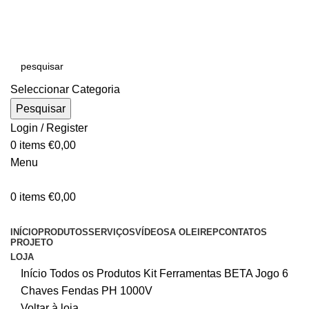
E-MAIL:
online@oleirep.pt
OFERTA DE PORTES - PORTUGAL CONTINENTAL!
Seleccionar Categoria
Pesquisar
Login / Register
0
items
€
0,00
Menu
0
items
€
0,00
CATEGORIAS
INÍCIO
PRODUTOS
SERVIÇOS
VÍDEOS
A OLEIREP
CONTATOS
PROJETO
LOJA
Início
Todos os Produtos
Kit Ferramentas
BETA Jogo 6
Chaves Fendas PH 1000V
Voltar à loja