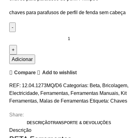
chaves para parafusos de perfil de fenda sem cabeça
Adicionar
Compare
Add to wishlist
REF:
12.04.1273MQ/D6
Categorias:
Beta
,
Bricolagem
,
Electricidade
,
Ferramentas
,
Ferramentas Manuais
,
Kit
Ferramentas
,
Malas de Ferramentas
Etiqueta:
Chaves
Share:
DESCRIÇÃO
TRANSPORTE & DEVOLUÇÕES
Descrição