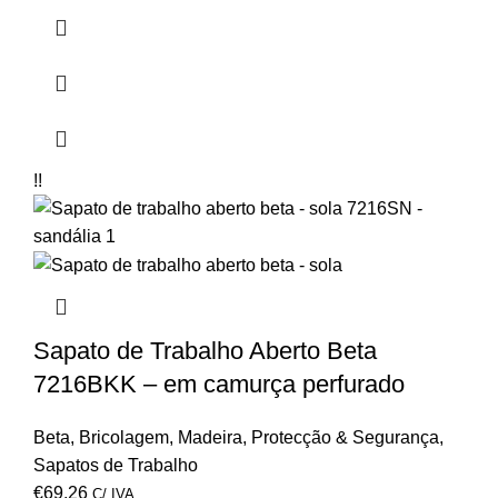
!!
Sapato de Trabalho Aberto Beta
7216BKK – em camurça perfurado
Beta
,
Bricolagem
,
Madeira
,
Protecção & Segurança
,
Sapatos de Trabalho
€
69,26
C/ IVA