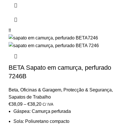
!!
BETA Sapato em camurça, perfurado
7246B
Beta
,
Oficinas & Garagem
,
Protecção & Segurança
,
Sapatos de Trabalho
€
38,09
–
€
38,20
C/ IVA
Gáspea:
Camurça perfurada
Sola:
Poliuretano compacto