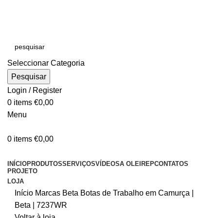
E-MAIL:
online@oleirep.pt
OFERTA DE PORTES - PORTUGAL CONTINENTAL!
Seleccionar Categoria
Pesquisar
Login / Register
0
items
€
0,00
Menu
0
items
€
0,00
CATEGORIAS
INÍCIO
PRODUTOS
SERVIÇOS
VÍDEOS
A OLEIREP
CONTATOS
PROJETO
LOJA
Início
Marcas
Beta
Botas de Trabalho em Camurça |
Beta | 7237WR
Voltar à loja