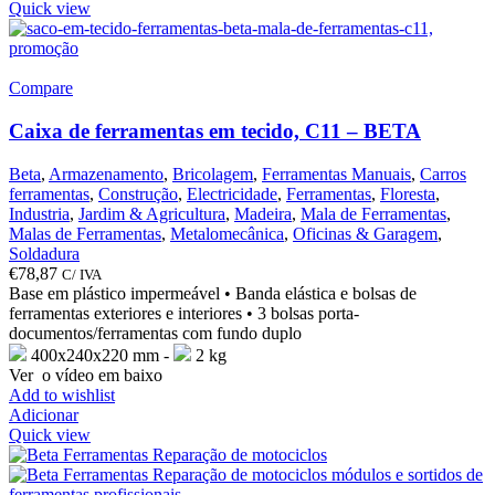
Quick view
Compare
Caixa de ferramentas em tecido, C11 – BETA
Beta
,
Armazenamento
,
Bricolagem
,
Ferramentas Manuais
,
Carros
ferramentas
,
Construção
,
Electricidade
,
Ferramentas
,
Floresta
,
Industria
,
Jardim & Agricultura
,
Madeira
,
Mala de Ferramentas
,
Malas de Ferramentas
,
Metalomecânica
,
Oficinas & Garagem
,
Soldadura
€
78,87
C/ IVA
Base em plástico impermeável • Banda elástica e bolsas de
ferramentas exteriores e interiores • 3 bolsas porta-
documentos/ferramentas com fundo duplo
400x240x220 mm -
2 kg
Ver o vídeo em baixo
Add to wishlist
Adicionar
Quick view