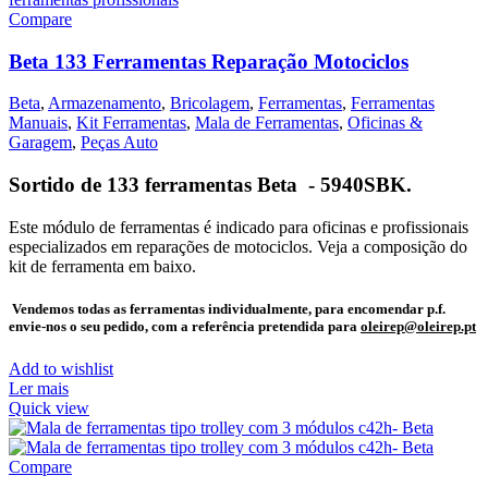
Compare
Beta 133 Ferramentas Reparação Motociclos
Beta
,
Armazenamento
,
Bricolagem
,
Ferramentas
,
Ferramentas
Manuais
,
Kit Ferramentas
,
Mala de Ferramentas
,
Oficinas &
Garagem
,
Peças Auto
Sortido de 133 ferramentas Beta - 5940SBK.
Este módulo de ferramentas é indicado para oficinas e profissionais
especializados em reparações de motociclos. Veja a composição do
kit de ferramenta em baixo.
Vendemos todas as ferramentas individualmente, para encomendar p.f.
envie-nos o seu pedido, com a referência pretendida para
oleirep@oleirep.pt
Add to wishlist
Ler mais
Quick view
Compare