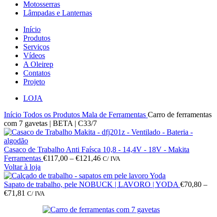
Motosserras
Lâmpadas e Lanternas
Início
Produtos
Serviços
Vídeos
A Oleirep
Contatos
Projeto
LOJA
Início
Todos os Produtos
Mala de Ferramentas
Carro de ferramentas
com 7 gavetas | BETA | C33/7
Casaco de Trabalho Anti Faísca 10,8 - 14,4V - 18V - Makita
Ferramentas
€
117,00
–
€
121,46
C/ IVA
Voltar à loja
Sapato de trabalho, pele NOBUCK | LAVORO | YODA
€
70,80
–
€
71,81
C/ IVA