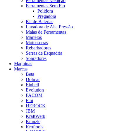
Ferramentas Medição
Ferramentas Sem Fio
Polidora
Pregadora
Kit de Baterias
Lavadora de Alta Pressão
Malas de Ferramentas
Martelos
Motosserras
Rebarbadoras
Serras de Esquadria
Sopradores
Maquinas
Marcas
Beta
Dolmar
Einhell
Evolution
FACOM
Fini
HEROCK
JBM
KraftWerk
Kranzle
Kroftools