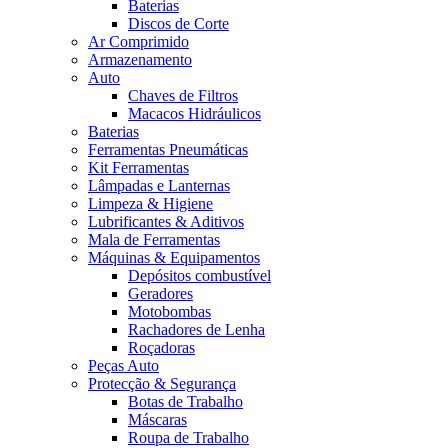
Baterias
Discos de Corte
Ar Comprimido
Armazenamento
Auto
Chaves de Filtros
Macacos Hidráulicos
Baterias
Ferramentas Pneumáticas
Kit Ferramentas
Lâmpadas e Lanternas
Limpeza & Higiene
Lubrificantes & Aditivos
Mala de Ferramentas
Máquinas & Equipamentos
Depósitos combustível
Geradores
Motobombas
Rachadores de Lenha
Roçadoras
Peças Auto
Protecção & Segurança
Botas de Trabalho
Máscaras
Roupa de Trabalho