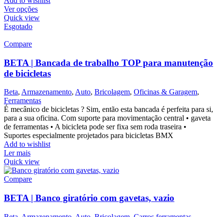
Add to wishlist
Ver opções
Quick view
Esgotado
Compare
BETA | Bancada de trabalho TOP para manutenção
de bicicletas
Beta
,
Armazenamento
,
Auto
,
Bricolagem
,
Oficinas & Garagem
,
Ferramentas
É mecânico de bicicletas ? Sim, então esta bancada é perfeita para si,
para a sua oficina. Com suporte para movimentação central • gaveta
de ferramentas • A bicicleta pode ser fixa sem roda traseira •
Suportes especialmente projetados para bicicletas BMX
Add to wishlist
Ler mais
Quick view
Compare
BETA | Banco giratório com gavetas, vazio
Beta
,
Armazenamento
,
Auto
,
Bricolagem
,
Carros ferramentas
,