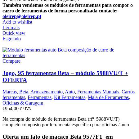
Também vendemos os módulos de ferramentas para compor o
carro de ferramentas de forma personalizada contacte:
oleirep@oleirep.pt
Add to wishlist
Ler mais
Quick view
Esgotado
Compare
Jogo, 95 ferramentas Beta – módulo 5988VU/T +
OFERTA
Marcas
,
Beta
,
Armazenamento
,
Auto
,
Ferramentas Manuais
,
Carros
ferramentas
,
Ferramentas
,
Kit Ferramentas
,
Mala de Ferramentas
,
Oficinas & Garagem
€
954,00
C/ IVA
Na compra do módulo de ferramentas Beta (rfª 5988VU/T)
completo composto por ferramenta específica para oficinas / auto
Oferta um fato de macaco Beta 9577F1 em