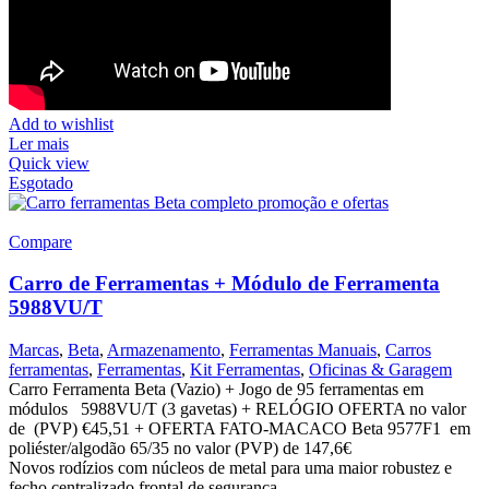
Add to wishlist
Ler mais
Quick view
Esgotado
Compare
Carro de Ferramentas + Módulo de Ferramenta
5988VU/T
Marcas
,
Beta
,
Armazenamento
,
Ferramentas Manuais
,
Carros
ferramentas
,
Ferramentas
,
Kit Ferramentas
,
Oficinas & Garagem
Carro Ferramenta Beta (Vazio) + Jogo de 95 ferramentas em
módulos 5988VU/T (3 gavetas) + RELÓGIO OFERTA no valor
de (PVP) €45,51 + OFERTA FATO-MACACO Beta 9577F1 em
poliéster/algodão 65/35 no valor (PVP) de 147,6€
Novos rodízios com núcleos de metal para uma maior robustez e
fecho centralizado frontal de segurança