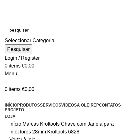
E-MAIL:
online@oleirep.pt
OFERTA DE PORTES - PORTUGAL CONTINENTAL!
Seleccionar Categoria
Pesquisar
Login / Register
0
items
€
0,00
Menu
0
items
€
0,00
CATEGORIAS
INÍCIO
PRODUTOS
SERVIÇOS
VÍDEOS
A OLEIREP
CONTATOS
PROJETO
LOJA
Início
Marcas
Kroftools
Chave com Janela para
Injectores 28mm Kroftools 6828
Voltar à loja