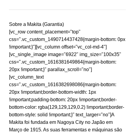
Sobre a Makita (Garantia)
[vc_row content_placement="top"
css=".vc_custom_1490714437428{margin-bottom: 0px
!important;}"][vc_column offset="vc_col-md-4"]
[vc_single_image image="6922" img_size="100x35"
css=".vc_custom_1616381649864{margin-bottom:
20px !important;}" parallax_scroll="no"]
[vc_column_text
css=".vc_custom_1616382698086{margin-bottom:
20px !important;border-bottom-width: 1px
!important;padding-bottom: 20px !important;border-
bottom-color: rgba(129,129,129,0.2) !important;border-
bottom-style: solid !important;}" text_larger="no"]A
Makita foi fundada em Nagoya City no Japão em
Março de 1915. As suas ferramentas e máquinas são