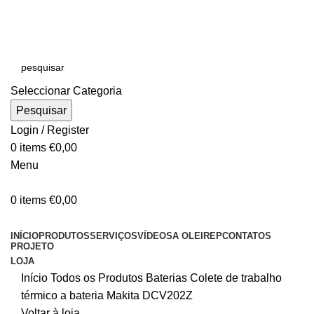
E-MAIL:
online@oleirep.pt
OFERTA DE PORTES - PORTUGAL CONTINENTAL!
Seleccionar Categoria
Pesquisar
Login / Register
0
items
€
0,00
Menu
0
items
€
0,00
CATEGORIAS
INÍCIO
PRODUTOS
SERVIÇOS
VÍDEOS
A OLEIREP
CONTATOS
PROJETO
LOJA
Início
Todos os Produtos
Baterias
Colete de trabalho
térmico a bateria Makita DCV202Z
Voltar à loja