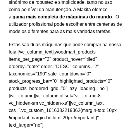
sinónimo de robustez e simplicidade, tanto no uso
como ao nível da manutenção. A Makita oferece
a
gama mais completa de máquinas do mundo
. O
utilizador profissional pode escolher entre centenas de
modelos diferentes para as mais variadas tarefas.
Estas são duas máquinas que pode comprar na nossa
loja.[/vc_column_text][woodmart_products
items_per_page="2" product_hover="tiled"
orderby="date" order="DESC" columns="2"
taxonomies="190" sale_countdown="0"
stock_progress_bar="0" highlighted_products="0"
products_bordered_grid="0" lazy_loading="no"]
[/vc_column][vc_column offset="vc_col-md-8
vc_hidden-sm vc_hidden-xs"][vc_column_text
css=".vc_custom_1616382219362{margin-top: 10px
!important;margin-bottom: 20px !important;}"
text_larger="no"]