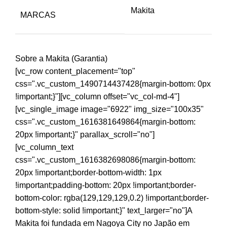
Makita
MARCAS
Sobre a Makita (Garantia)
[vc_row content_placement="top"
css=".vc_custom_1490714437428{margin-bottom: 0px
!important;}"][vc_column offset="vc_col-md-4"]
[vc_single_image image="6922" img_size="100x35"
css=".vc_custom_1616381649864{margin-bottom:
20px !important;}" parallax_scroll="no"]
[vc_column_text
css=".vc_custom_1616382698086{margin-bottom:
20px !important;border-bottom-width: 1px
!important;padding-bottom: 20px !important;border-
bottom-color: rgba(129,129,129,0.2) !important;border-
bottom-style: solid !important;}" text_larger="no"]A
Makita foi fundada em Nagoya City no Japão em