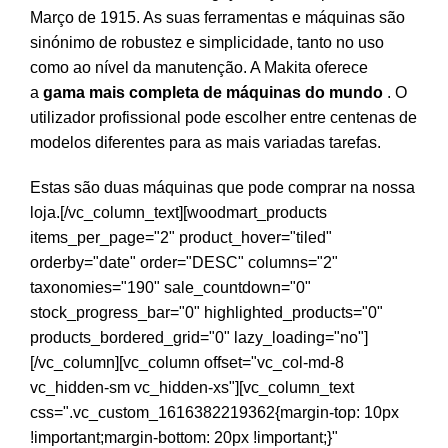
Março de 1915. As suas ferramentas e máquinas são
sinónimo de robustez e simplicidade, tanto no uso
como ao nível da manutenção. A Makita oferece
a
gama mais completa de máquinas do mundo
. O
utilizador profissional pode escolher entre centenas de
modelos diferentes para as mais variadas tarefas.
Estas são duas máquinas que pode comprar na nossa
loja.[/vc_column_text][woodmart_products
items_per_page="2" product_hover="tiled"
orderby="date" order="DESC" columns="2"
taxonomies="190" sale_countdown="0"
stock_progress_bar="0" highlighted_products="0"
products_bordered_grid="0" lazy_loading="no"]
[/vc_column][vc_column offset="vc_col-md-8
vc_hidden-sm vc_hidden-xs"][vc_column_text
css=".vc_custom_1616382219362{margin-top: 10px
!important;margin-bottom: 20px !important;}"