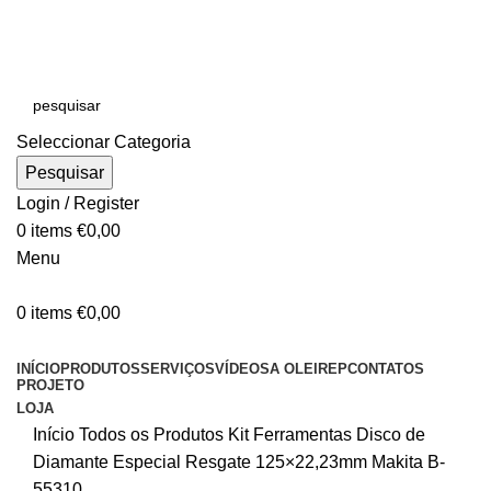
E-MAIL:
online@oleirep.pt
OFERTA DE PORTES - PORTUGAL CONTINENTAL!
Seleccionar Categoria
Pesquisar
Login / Register
0
items
€
0,00
Menu
0
items
€
0,00
CATEGORIAS
INÍCIO
PRODUTOS
SERVIÇOS
VÍDEOS
A OLEIREP
CONTATOS
PROJETO
LOJA
Início
Todos os Produtos
Kit Ferramentas
Disco de
Diamante Especial Resgate 125×22,23mm Makita B-
55310