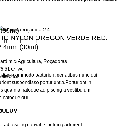
!
56mt)
FIO NYLON OREGON VERDE RED.
2.4mm (30mt)
Jardim & Agricultura
,
Roçadoras
€
5,51
C/ IVA
m diam commodo parturient penatibus nunc dui
Adicionar
rient suspendisse parturient a.Parturient in
tus quam a natoque adipiscing a vestibulum
c natoque dui.
 BULUM
 adipiscing convallis bulum parturient