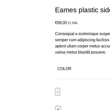
Eames plastic sid
€
99,00
C/ IVA
Consequat a scelerisque suspend
semper cum adipiscing facilisi
aptent ullam corper metus accu
varius metus blandit posuere.
COLOR