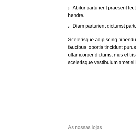
Abitur parturient praesent le
hendre.
Diam parturient dictumst partu
Scelerisque adipiscing bibendu
faucibus lobortis tincidunt puru
ullamcorper dictumst mus et tri
scelerisque vestibulum amet elit
As nossas lojas