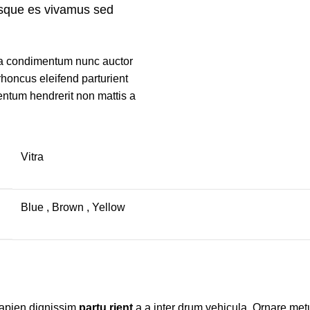
isque es vivamus sed
t a condimentum nunc auctor
rhoncus eleifend parturient
ntum hendrerit non mattis a
Vitra
Blue
,
Brown
,
Yellow
t sapien dignissim
partu rient
a a inter drum vehicula. Ornare metu