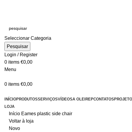
E-MAIL:
online@oleirep.pt
OFERTA DE PORTES - PORTUGAL CONTINENTAL!
Seleccionar Categoria
Pesquisar
Login / Register
0
items
€
0,00
Menu
0
items
€
0,00
CATEGORIAS
INÍCIO
PRODUTOS
SERVIÇOS
VÍDEOS
A OLEIREP
CONTATOS
PROJET
LOJA
Início
Eames plastic side chair
Voltar à loja
Novo