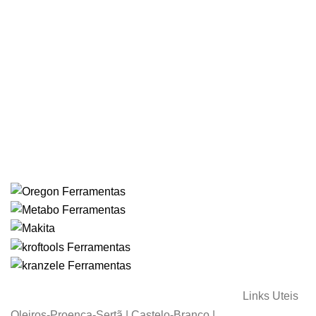
Links Uteis
Oleiros-Proença-Sertã | Castelo-Branco |