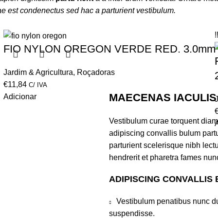
ae est condenectus sed hac a parturient vestibulum.
!
FIO NYLON OREGON VERDE RED. 3.0mm (
Jardim & Agricultura
,
Roçadoras
€
11,84
C/ IVA
MAECENAS IACULIS
Adicionar
Vestibulum curae torquent dia
adipiscing convallis bulum partu
parturient scelerisque nibh lec
hendrerit et pharetra fames nun
ADIPISCING CONVALLIS
Vestibulum penatibus nunc dui
suspendisse.