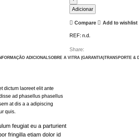
Adicionar
Compare
Add to wishlist
REF:
n.d.
Share:
INFORMAÇÃO ADICIONAL
SOBRE A VITRA (GARANTIA)
TRANSPORTE & 
t dictum laoreet elit ante
ndisse ad phasellus phasellus
em at dis a a adipiscing
ur quis.
lum feugiat eu a parturient
or fringilla etiam dolor id