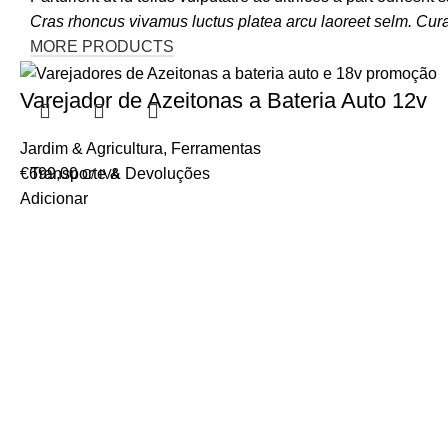
Cras rhoncus vivamus luctus platea arcu laoreet selm. Cur
MORE PRODUCTS
Varejador de Azeitonas a Bateria Auto 12v
Jardim & Agricultura
,
Ferramentas
€
699,00
Transporte & Devoluções
C/ IVA
Adicionar