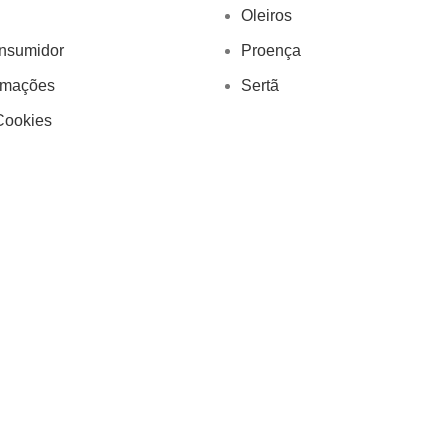
Oleiros
onsumidor
Proença
amações
Sertã
Cookies