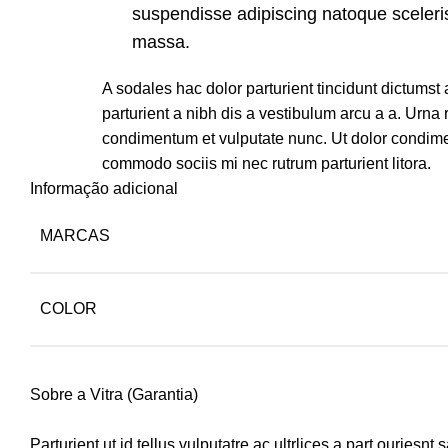
suspendisse adipiscing natoque sceler
massa.
A sodales hac dolor parturient tincidunt dictums
parturient a nibh dis a vestibulum arcu a a. Urna 
condimentum et vulputate nunc. Ut dolor condime
commodo sociis mi nec rutrum parturient litora.
Informação adicional
MARCAS
COLOR
Sobre a Vitra (Garantia)
Parturient ut id tellus vulputatre ac ultrlices a part ouriesn