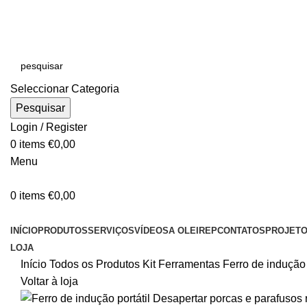
E-MAIL:
online@oleirep.pt
OFERTA DE PORTES - PORTUGAL CONTINENTAL!
Seleccionar Categoria
Pesquisar
Login / Register
0
items
€
0,00
Menu
0
items
€
0,00
CATEGORIAS
INÍCIO
PRODUTOS
SERVIÇOS
VÍDEOS
A OLEIREP
CONTATOS
PROJET
LOJA
Início
Todos os Produtos
Kit Ferramentas
Ferro de indução
Voltar à loja