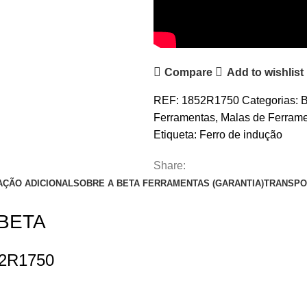
Compare
Add to wishlist
REF:
1852R1750
Categorias:
B
Ferramentas
,
Malas de Ferram
Etiqueta:
Ferro de indução
Share:
AÇÃO ADICIONAL
SOBRE A BETA FERRAMENTAS (GARANTIA)
TRANSPO
 BETA
852R1750