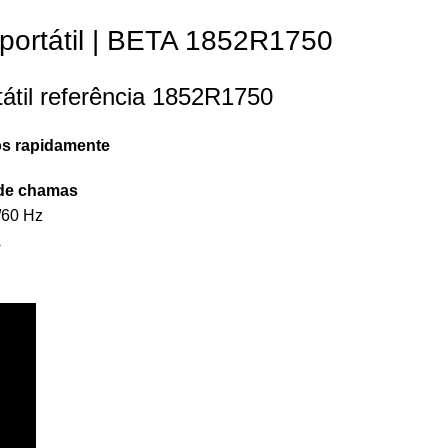
 portátil | BETA 1852R1750
tátil referência 1852R1750
os rapidamente
de chamas
/60 Hz
A