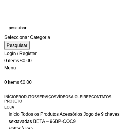
E-MAIL:
online@oleirep.pt
OFERTA DE PORTES - PORTUGAL CONTINENTAL!
Seleccionar Categoria
Pesquisar
Login / Register
0
items
€
0,00
Menu
0
items
€
0,00
CATEGORIAS
INÍCIO
PRODUTOS
SERVIÇOS
VÍDEOS
A OLEIREP
CONTATOS
PROJETO
LOJA
Início
Todos os Produtos
Acessórios
Jogo de 9 chaves
sextavadas BETA – 96BP-COC9
Voltar à loja