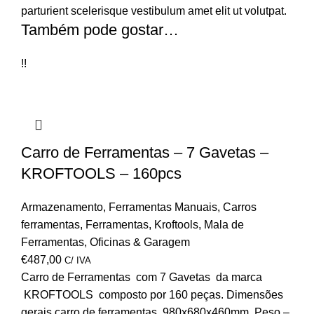
parturient scelerisque vestibulum amet elit ut volutpat.
Também pode gostar…
!!
Carro de Ferramentas – 7 Gavetas –
KROFTOOLS – 160pcs
Armazenamento
,
Ferramentas Manuais
,
Carros
ferramentas
,
Ferramentas
,
Kroftools
,
Mala de
Ferramentas
,
Oficinas & Garagem
€
487,00
C/ IVA
Carro de Ferramentas com 7 Gavetas da marca
KROFTOOLS composto por 160 peças. Dimensões
gerais carro de ferramentas 980x680x460mm. Peso –