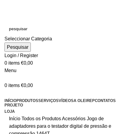
E-MAIL:
online@oleirep.pt
OFERTA DE PORTES - PORTUGAL CONTINENTAL!
Seleccionar Categoria
Pesquisar
Login / Register
0
items
€
0,00
Menu
0
items
€
0,00
CATEGORIAS
INÍCIO
PRODUTOS
SERVIÇOS
VÍDEOS
A OLEIREP
CONTATOS
PROJETO
LOJA
Início
Todos os Produtos
Acessórios
Jogo de
adaptadores para o testador digital de pressão e
compressão 1464T