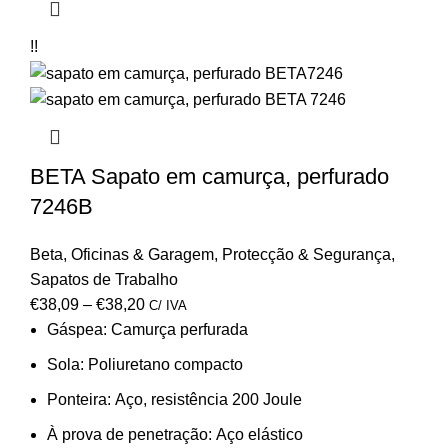
!!
BETA Sapato em camurça, perfurado
7246B
Beta
,
Oficinas & Garagem
,
Protecção & Segurança
,
Sapatos de Trabalho
€
38,09
–
€
38,20
C/ IVA
Gáspea:
Camurça perfurada
Sola:
Poliuretano compacto
Ponteira:
Aço, resistência 200 Joule
À prova de penetração:
Aço elástico