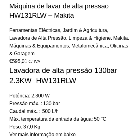
Máquina de lavar de alta pressão
HW131RLW – Makita
Ferramentas Eléctricas
,
Jardim & Agricultura
,
Lavadora de Alta Pressão
,
Limpeza & Higiene
,
Makita
,
Máquinas & Equipamentos
,
Metalomecânica
,
Oficinas
& Garagem
€
595,01
C/ IVA
Lavadora de alta pressão 130bar
2.3KW HW131RLW
Potência: 2.300 W
Pressão máx..: 130 bar
Caudal máx..: 500 L/h
Máx. temperatura da entrada da água: 50 °C
Peso: 37,0 Kg
Ver mais informação em baixo