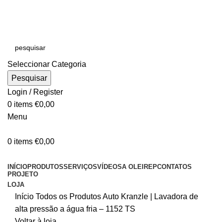
E-MAIL:
online@oleirep.pt
OFERTA DE PORTES - PORTUGAL CONTINENTAL!
Seleccionar Categoria
Pesquisar
Login / Register
0
items
€
0,00
Menu
0
items
€
0,00
CATEGORIAS
INÍCIO
PRODUTOS
SERVIÇOS
VÍDEOS
A OLEIREP
CONTATOS
PROJETO
LOJA
Início
Todos os Produtos
Auto
Kranzle | Lavadora de
alta pressão a água fria – 1152 TS
Voltar à loja