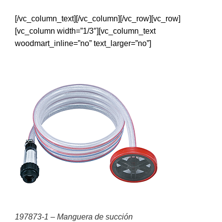
[/vc_column_text][/vc_column][/vc_row][vc_row]
[vc_column width=”1/3″][vc_column_text
woodmart_inline=”no” text_larger=”no”]
197873-1 – Manguera de succión