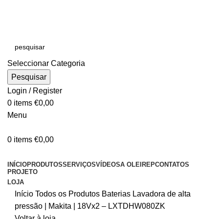
E-MAIL:
online@oleirep.pt
OFERTA DE PORTES - PORTUGAL CONTINENTAL!
Seleccionar Categoria
Pesquisar
Login / Register
0
items
€
0,00
Menu
0
items
€
0,00
CATEGORIAS
INÍCIO
PRODUTOS
SERVIÇOS
VÍDEOS
A OLEIREP
CONTATOS
PROJETO
LOJA
Início
Todos os Produtos
Baterias
Lavadora de alta
pressão | Makita | 18Vx2 – LXTDHW080ZK
Voltar à loja