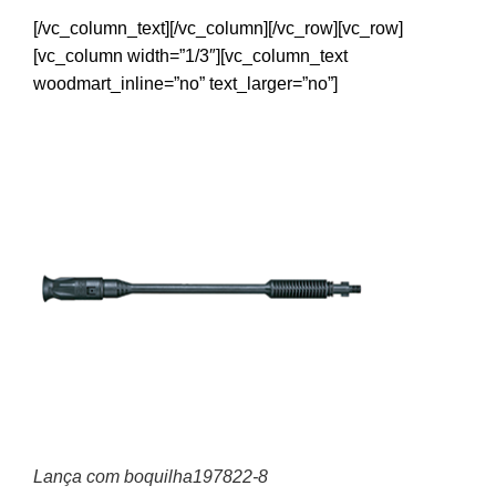
[/vc_column_text][/vc_column][/vc_row][vc_row]
[vc_column width=”1/3″][vc_column_text
woodmart_inline=”no” text_larger=”no”]
Lança com boquilha197822-8