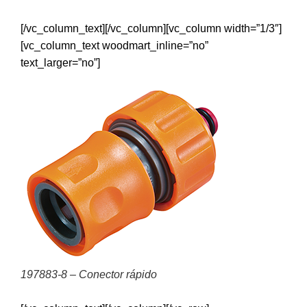
[/vc_column_text][/vc_column][vc_column width=”1/3″]
[vc_column_text woodmart_inline=”no”
text_larger=”no”]
197883-8 – Conector rápido