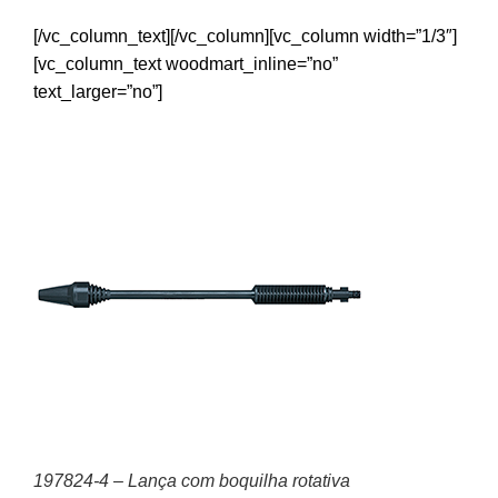
[/vc_column_text][/vc_column][vc_column width=”1/3″]
[vc_column_text woodmart_inline=”no”
text_larger=”no”]
197824-4 – Lança com boquilha rotativa