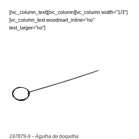
[/vc_column_text][/vc_column][vc_column width=”1/3″]
[vc_column_text woodmart_inline=”no”
text_larger=”no”]
197879-9 – Agulha de boquilha