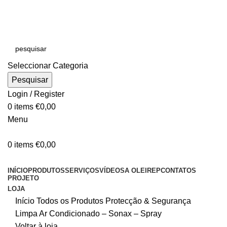
E-MAIL:
online@oleirep.pt
OFERTA DE PORTES - PORTUGAL CONTINENTAL!
Seleccionar Categoria
Pesquisar
Login / Register
0
items
€
0,00
Menu
0
items
€
0,00
CATEGORIAS
INÍCIO
PRODUTOS
SERVIÇOS
VÍDEOS
A OLEIREP
CONTATOS
PROJETO
LOJA
Início
Todos os Produtos
Protecção & Segurança
Limpa Ar Condicionado – Sonax – Spray
Voltar à loja