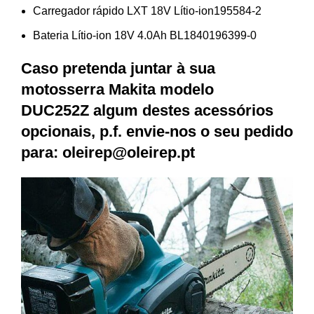
Carregador rápido LXT 18V Lítio-ion195584-2
Bateria Lítio-ion 18V 4.0Ah BL1840196399-0
Caso pretenda juntar à sua
motosserra Makita modelo
DUC252Z algum destes acessórios
opcionais, p.f. envie-nos o seu pedido
para:
oleirep@oleirep.pt