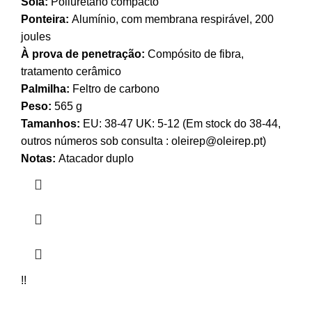
Sola:
Poliuretano compacto
Ponteira:
Alumínio, com membrana respirável, 200
joules
À prova de penetração:
Compósito de fibra,
tratamento cerâmico
Palmilha:
Feltro de carbono
Peso:
565 g
Tamanhos:
EU: 38-47 UK: 5-12 (Em stock do 38-44,
outros números sob consulta : oleirep@oleirep.pt)
Notas:
Atacador duplo
!!