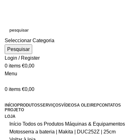
E-MAIL:
online@oleirep.pt
OFERTA DE PORTES - PORTUGAL CONTINENTAL!
Seleccionar Categoria
Pesquisar
Login / Register
0
items
€
0,00
Menu
0
items
€
0,00
CATEGORIAS
INÍCIO
PRODUTOS
SERVIÇOS
VÍDEOS
A OLEIREP
CONTATOS
PROJETO
LOJA
Início
Todos os Produtos
Máquinas & Equipamentos
Motosserra a bateria | Makita | DUC252Z | 25cm
Voltar à loja