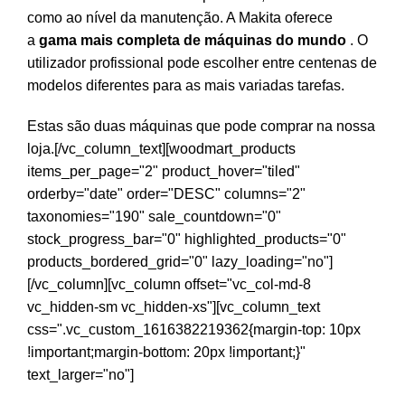
como ao nível da manutenção. A Makita oferece
a
gama mais completa de máquinas do mundo
. O
utilizador profissional pode escolher entre centenas de
modelos diferentes para as mais variadas tarefas.
Estas são duas máquinas que pode comprar na nossa
loja.[/vc_column_text][woodmart_products
items_per_page="2" product_hover="tiled"
orderby="date" order="DESC" columns="2"
taxonomies="190" sale_countdown="0"
stock_progress_bar="0" highlighted_products="0"
products_bordered_grid="0" lazy_loading="no"]
[/vc_column][vc_column offset="vc_col-md-8
vc_hidden-sm vc_hidden-xs"][vc_column_text
css=".vc_custom_1616382219362{margin-top: 10px
!important;margin-bottom: 20px !important;}"
text_larger="no"]