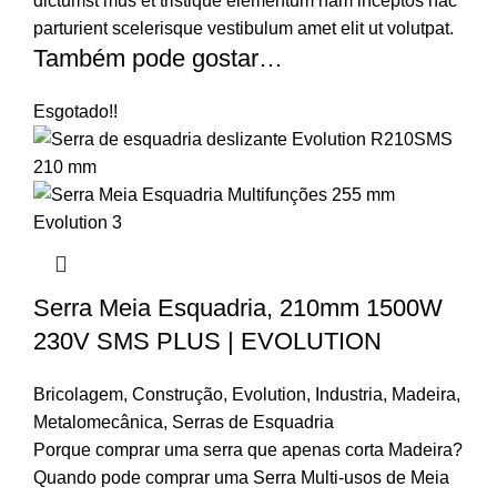
dictumst mus et tristique elementum nam inceptos hac
parturient scelerisque vestibulum amet elit ut volutpat.
Também pode gostar…
Esgotado
!!
Serra Meia Esquadria, 210mm 1500W
230V SMS PLUS | EVOLUTION
Bricolagem
,
Construção
,
Evolution
,
Industria
,
Madeira
,
Metalomecânica
,
Serras de Esquadria
Porque comprar uma serra que apenas corta Madeira?
Quando pode comprar uma Serra Multi-usos de Meia