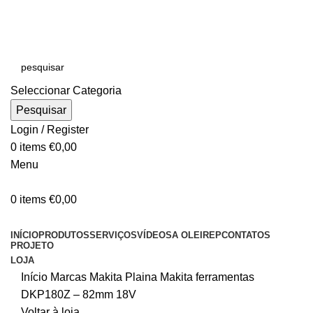
E-MAIL:
online@oleirep.pt
OFERTA DE PORTES - PORTUGAL CONTINENTAL!
Seleccionar Categoria
Pesquisar
Login / Register
0
items
€
0,00
Menu
0
items
€
0,00
CATEGORIAS
INÍCIO
PRODUTOS
SERVIÇOS
VÍDEOS
A OLEIREP
CONTATOS
PROJETO
LOJA
Início
Marcas
Makita
Plaina Makita ferramentas
DKP180Z – 82mm 18V
Voltar à loja