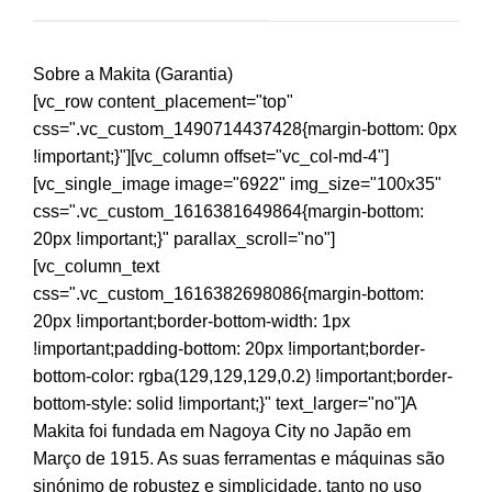
Sobre a Makita (Garantia)
[vc_row content_placement="top"
css=".vc_custom_1490714437428{margin-bottom: 0px
!important;}"][vc_column offset="vc_col-md-4"]
[vc_single_image image="6922" img_size="100x35"
css=".vc_custom_1616381649864{margin-bottom:
20px !important;}" parallax_scroll="no"]
[vc_column_text
css=".vc_custom_1616382698086{margin-bottom:
20px !important;border-bottom-width: 1px
!important;padding-bottom: 20px !important;border-
bottom-color: rgba(129,129,129,0.2) !important;border-
bottom-style: solid !important;}" text_larger="no"]A
Makita foi fundada em Nagoya City no Japão em
Março de 1915. As suas ferramentas e máquinas são
sinónimo de robustez e simplicidade, tanto no uso