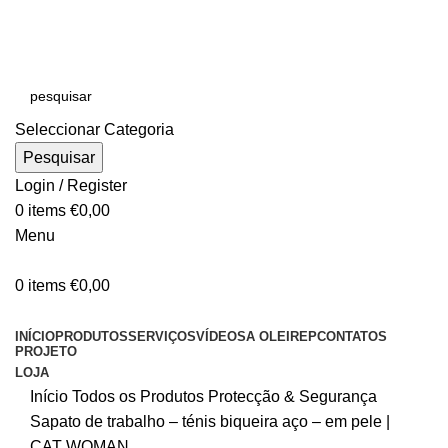
E-MAIL:
online@oleirep.pt
OFERTA DE PORTES - PORTUGAL CONTINENTAL!
Seleccionar Categoria
Pesquisar
Login / Register
0
items
€
0,00
Menu
0
items
€
0,00
CATEGORIAS
INÍCIO
PRODUTOS
SERVIÇOS
VÍDEOS
A OLEIREP
CONTATOS
PROJETO
LOJA
Início
Todos os Produtos
Protecção & Segurança
Sapato de trabalho – ténis biqueira aço – em pele |
CAT WOMAN