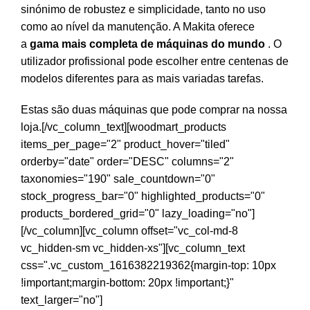
sinónimo de robustez e simplicidade, tanto no uso
como ao nível da manutenção. A Makita oferece
a
gama mais completa de máquinas do mundo
. O
utilizador profissional pode escolher entre centenas de
modelos diferentes para as mais variadas tarefas.
Estas são duas máquinas que pode comprar na nossa
loja.[/vc_column_text][woodmart_products
items_per_page="2" product_hover="tiled"
orderby="date" order="DESC" columns="2"
taxonomies="190" sale_countdown="0"
stock_progress_bar="0" highlighted_products="0"
products_bordered_grid="0" lazy_loading="no"]
[/vc_column][vc_column offset="vc_col-md-8
vc_hidden-sm vc_hidden-xs"][vc_column_text
css=".vc_custom_1616382219362{margin-top: 10px
!important;margin-bottom: 20px !important;}"
text_larger="no"]