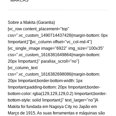
MARCAS
Sobre a Makita (Garantia)
[vc_row content_placement="top"
css=".vc_custom_1490714437428{margin-bottom: 0px
!important;}"][vc_column offset="vc_col-md-4"]
[vc_single_image image="6922" img_size="100x35"
css=".vc_custom_1616381649864{margin-bottom:
20px !important;}" parallax_scroll="no"]
[vc_column_text
css=".vc_custom_1616382698086{margin-bottom:
20px !important;border-bottom-width: 1px
!important;padding-bottom: 20px !important;border-
bottom-color: rgba(129,129,129,0.2) !important;border-
bottom-style: solid !important;}" text_larger="no"]A
Makita foi fundada em Nagoya City no Japão em
Março de 1915. As suas ferramentas e máquinas são