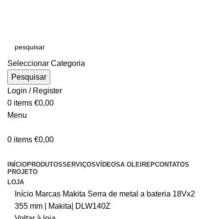
E-MAIL:
online@oleirep.pt
OFERTA DE PORTES - PORTUGAL CONTINENTAL!
Seleccionar Categoria
Pesquisar
Login / Register
0
items
€
0,00
Menu
0
items
€
0,00
CATEGORIAS
INÍCIO
PRODUTOS
SERVIÇOS
VÍDEOS
A OLEIREP
CONTATOS
PROJETO
LOJA
Início
Marcas
Makita
Serra de metal a bateria 18Vx2
355 mm | Makita| DLW140Z
Voltar à loja