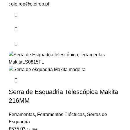
: oleirep@oleirep.pt
Serra de Esquadria Telescópica Makita
216MM
Ferramentas
,
Ferramentas Eléctricas
,
Serras de
Esquadria
€
575,03
C/ IVA