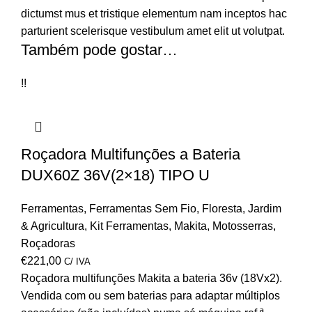
dictumst mus et tristique elementum nam inceptos hac
parturient scelerisque vestibulum amet elit ut volutpat.
Também pode gostar…
!!
Roçadora Multifunções a Bateria
DUX60Z 36V(2×18) TIPO U
Ferramentas
,
Ferramentas Sem Fio
,
Floresta
,
Jardim
& Agricultura
,
Kit Ferramentas
,
Makita
,
Motosserras
,
Roçadoras
€
221,00
C/ IVA
Roçadora multifunções Makita a bateria 36v (18Vx2).
Vendida com ou sem baterias para adaptar múltiplos