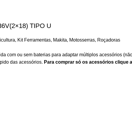
 36V(2×18) TIPO U
icultura
,
Kit Ferramentas
,
Makita
,
Motosserras
,
Roçadoras
ida com ou sem baterias para adaptar múltiplos acessórios (n
rápido das acessórios.
Para comprar só os acessórios clique