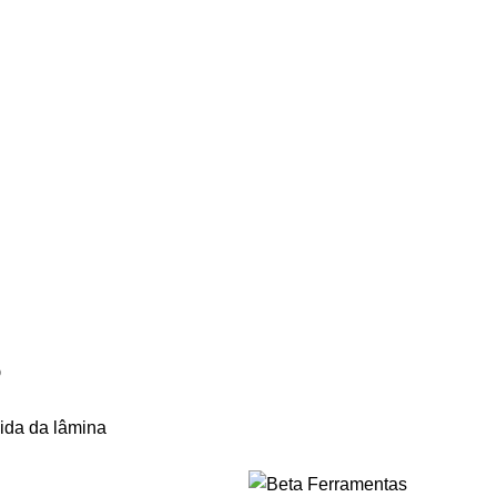
O
pida da lâmina