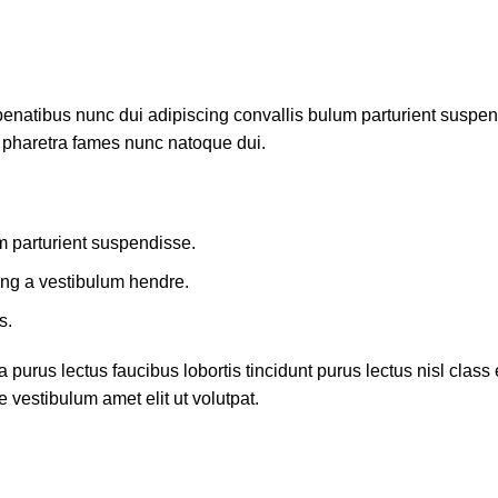
atibus nunc dui adipiscing convallis bulum parturient suspendis
t pharetra fames nunc natoque dui.
m parturient suspendisse.
ing a vestibulum hendre.
s.
 purus lectus faucibus lobortis tincidunt purus lectus nisl cla
 vestibulum amet elit ut volutpat.