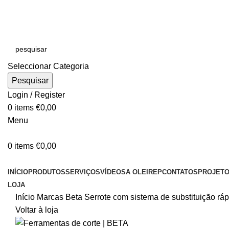
E-MAIL:
online@oleirep.pt
OFERTA DE PORTES - PORTUGAL CONTINENTAL!
Seleccionar Categoria
Pesquisar
Login / Register
0
items
€
0,00
Menu
0
items
€
0,00
CATEGORIAS
INÍCIO
PRODUTOS
SERVIÇOS
VÍDEOS
A OLEIREP
CONTATOS
PROJET
LOJA
Início
Marcas
Beta
Serrote com sistema de substituição rá
Voltar à loja