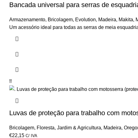
Bancada universal para serras de esquad
Armazenamento
,
Bricolagem
,
Evolution
,
Madeira
,
Makita
,
Um acessório ideal para todas as serras de meia esquadria
!!
Luvas de proteção para trabalho com moto
Bricolagem
,
Floresta
,
Jardim & Agricultura
,
Madeira
,
Orego
€
22,15
C/ IVA