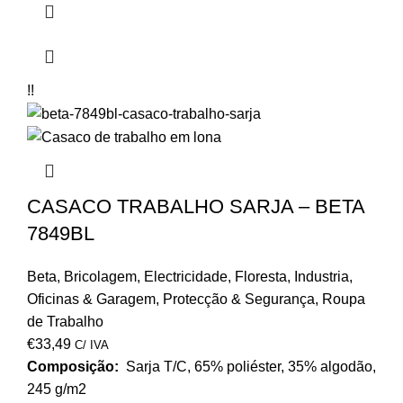
!!
CASACO TRABALHO SARJA – BETA
7849BL
Beta
,
Bricolagem
,
Electricidade
,
Floresta
,
Industria
,
Oficinas & Garagem
,
Protecção & Segurança
,
Roupa
de Trabalho
€
33,49
C/ IVA
Composição:
Sarja T/C, 65% poliéster, 35% algodão,
245 g/m2