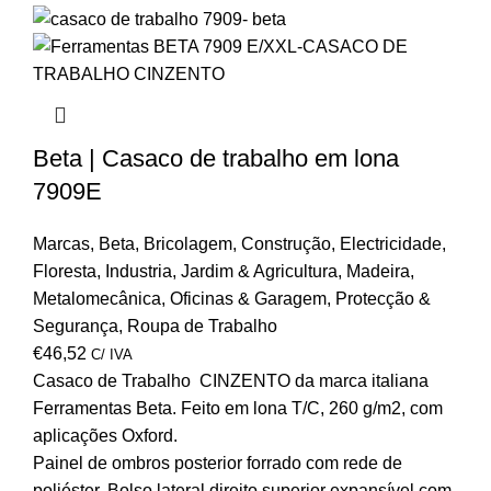
Beta | Casaco de trabalho em lona
7909E
Marcas
,
Beta
,
Bricolagem
,
Construção
,
Electricidade
,
Floresta
,
Industria
,
Jardim & Agricultura
,
Madeira
,
Metalomecânica
,
Oficinas & Garagem
,
Protecção &
Segurança
,
Roupa de Trabalho
€
46,52
C/ IVA
Casaco de Trabalho CINZENTO da marca italiana
Ferramentas Beta. Feito em lona T/C, 260 g/m2, com
aplicações Oxford.
Painel de ombros posterior forrado com rede de
poliéster. Bolso lateral direito superior expansível com