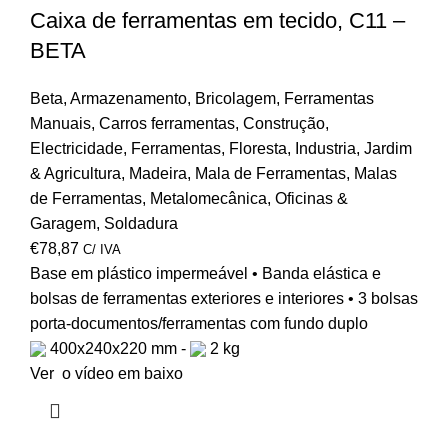
Caixa de ferramentas em tecido, C11 –
BETA
Beta
,
Armazenamento
,
Bricolagem
,
Ferramentas
Manuais
,
Carros ferramentas
,
Construção
,
Electricidade
,
Ferramentas
,
Floresta
,
Industria
,
Jardim
& Agricultura
,
Madeira
,
Mala de Ferramentas
,
Malas
de Ferramentas
,
Metalomecânica
,
Oficinas &
Garagem
,
Soldadura
€
78,87
C/ IVA
Base em plástico impermeável • Banda elástica e
bolsas de ferramentas exteriores e interiores • 3 bolsas
porta-documentos/ferramentas com fundo duplo
400x240x220 mm -
2 kg
Ver o vídeo em baixo