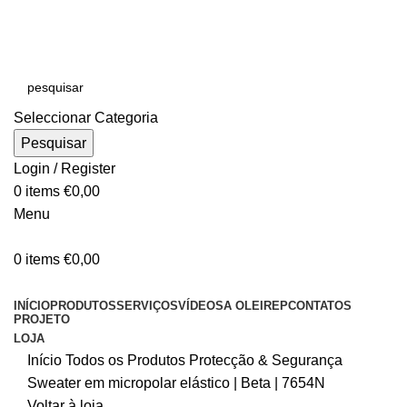
E-MAIL:
online@oleirep.pt
OFERTA DE PORTES - PORTUGAL CONTINENTAL!
Seleccionar Categoria
Pesquisar
Login / Register
0
items
€
0,00
Menu
0
items
€
0,00
CATEGORIAS
INÍCIO
PRODUTOS
SERVIÇOS
VÍDEOS
A OLEIREP
CONTATOS
PROJETO
LOJA
Início
Todos os Produtos
Protecção & Segurança
Sweater em micropolar elástico | Beta | 7654N
Voltar à loja