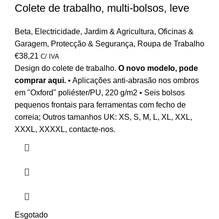
Colete de trabalho, multi-bolsos, leve
Beta
,
Electricidade
,
Jardim & Agricultura
,
Oficinas &
Garagem
,
Protecção & Segurança
,
Roupa de Trabalho
€
38,21
C/ IVA
Design do colete de trabalho.
O novo modelo, pode
comprar aqui
.
• Aplicações anti-abrasão nos ombros
em "Oxford" poliéster/PU, 220 g/m2 • Seis bolsos
pequenos frontais para ferramentas com fecho de
correia;
Outros tamanhos UK: XS, S, M, L, XL, XXL,
XXXL, XXXXL, contacte-nos.
Esgotado